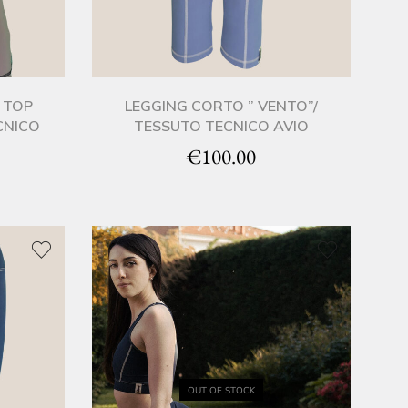
 TOP
LEGGING CORTO ” VENTO”/
CNICO
TESSUTO TECNICO AVIO
€
100.00
OUT OF STOCK