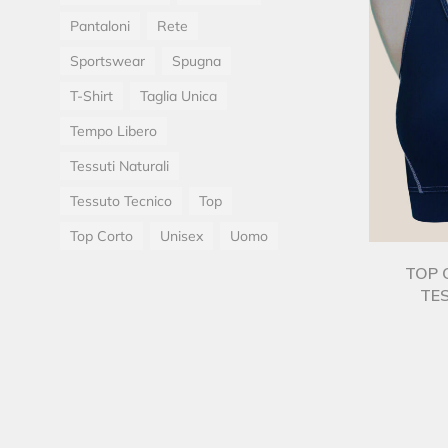
Pantaloni
Rete
Sportswear
Spugna
T-Shirt
Taglia Unica
Tempo Libero
Tessuti Naturali
Tessuto Tecnico
Top
Top Corto
Unisex
Uomo
TOP C
TE