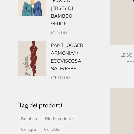
"FIOCCO" -
JERSEY DI
BAMBOO
VERDE
€
23.00
PANT JOGGER "
ARMONIA" /
LEGGI
ECOVISCOSA
TES
SALE/PEPE
€
130.00
Tag dei prodotti
Bamboo
Biodegradabile
Canapa
Canotta