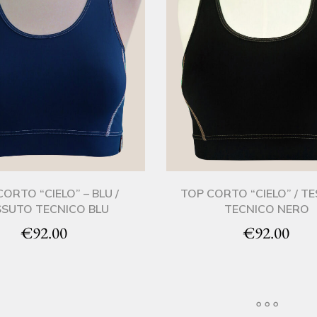
ORTO “CIELO” – BLU /
TOP CORTO “CIELO” / T
SSUTO TECNICO BLU
TECNICO NERO
€
92.00
€
92.00