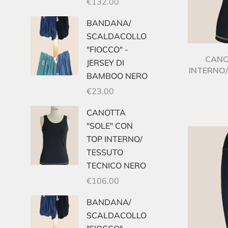
€
132.00
BANDANA/
SCALDACOLLO
"FIOCCO" -
CANO
JERSEY DI
INTERNO
BAMBOO NERO
€
23.00
CANOTTA
"SOLE" CON
TOP INTERNO/
TESSUTO
TECNICO NERO
€
106.00
BANDANA/
SCALDACOLLO