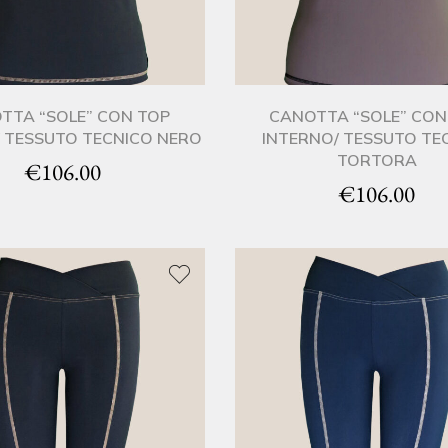
TTA “SOLE” CON TOP
CANOTTA “SOLE” CON
/ TESSUTO TECNICO NERO
INTERNO/ TESSUTO TE
TORTORA
€
106.00
€
106.00