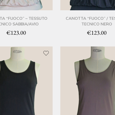
A “FUOCO” – TESSUTO
CANOTTA “FUOCO” / T
CNICO SABBIA/AVIO
TECNICO NERO
€
123.00
€
123.00