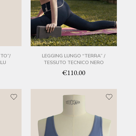
TO”/
LEGGING LUNGO “TERRA” /
BLU
TESSUTO TECNICO NERO
€
110.00