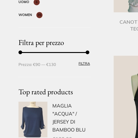
UOMO
6
WOMEN
35
CANOTT
TE
Filtra per prezzo
PREZZO MIN
PREZZO MAX
FILTRA
Prezzo:
€90
—
€130
Top rated products
MAGLIA
"ACQUA" /
JERSEY DI
BAMBOO BLU