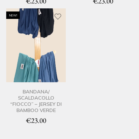
€
23.00
€
23.00
NEW!
BANDANA/
SCALDACOLLO
“FIOCCO” – JERSEY DI
BAMBOO VERDE
€
23.00