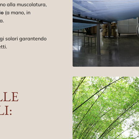
no alla muscolatura,
io
(a mano, in
da.
aggi solari garantendo
tti.
LLE
I: