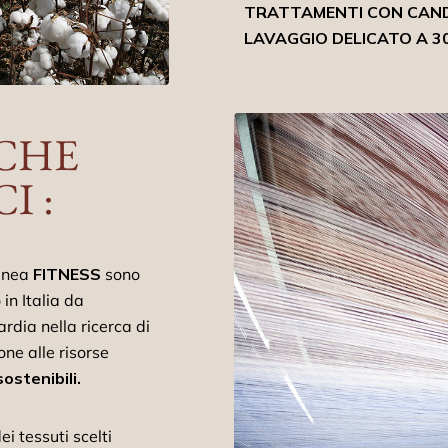
TRATTAMENTI CON CAN
LAVAGGIO DELICATO A 3
CHE
I :
linea
FITNESS
sono
in Italia da
dia nella ricerca di
ne alle risorse
ostenibili.
i tessuti scelti