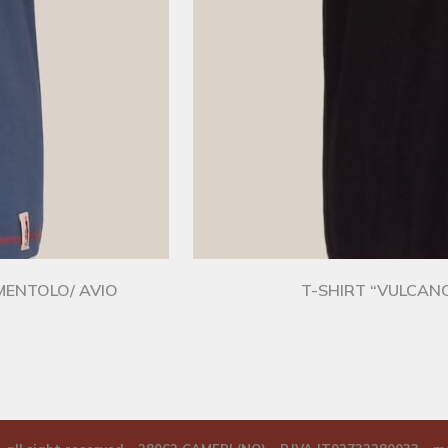
 MENTOLO/ AVIO
T-SHIRT “VULCANO