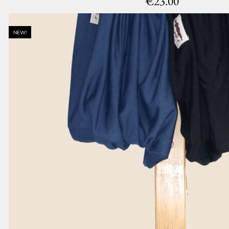
€
23.00
NEW!