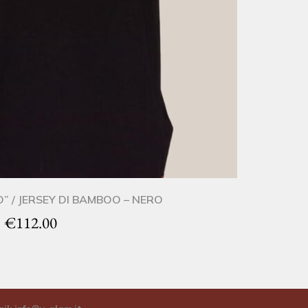
” / JERSEY DI BAMBOO – NERO
€
112.00