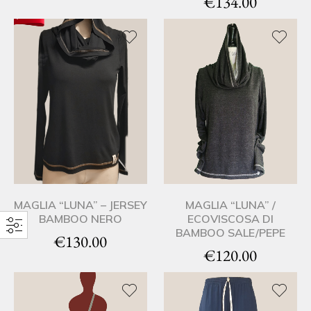
€
134.00
MAGLIA “LUNA” – JERSEY
MAGLIA “LUNA” /
BAMBOO NERO
ECOVISCOSA DI
BAMBOO SALE/PEPE
€
130.00
€
120.00