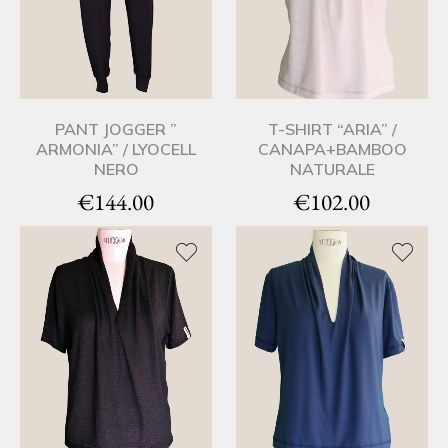
PANT JOGGER ”
T-SHIRT “ARIA” /
ARMONIA” / LYOCELL
CANAPA+BAMBOO
NERO
NATURALE
€
144.00
€
102.00