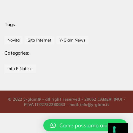
Tags:
Novità
Sito Internet
Y-Glam News
Categories:
Info E Notizie
© 2022 y-glam® - all right reserved - 28062 CAMERI (NO) -
P.IVA IT02732280033 - mail:
info@y-glam.it
Come possiamo aiutarti?
Italiano