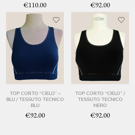
€
110.00
€
92.00
TOP CORTO “CIELO” –
TOP CORTO “CIELO” /
BLU / TESSUTO TECNICO
TESSUTO TECNICO
BLU
NERO
€
92.00
€
92.00