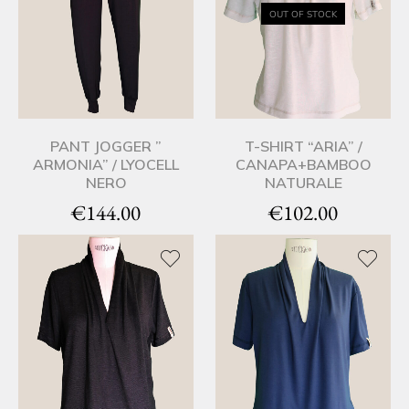
OUT OF STOCK
PANT JOGGER ”
T-SHIRT “ARIA” /
ARMONIA” / LYOCELL
CANAPA+BAMBOO
NERO
NATURALE
€
144.00
€
102.00