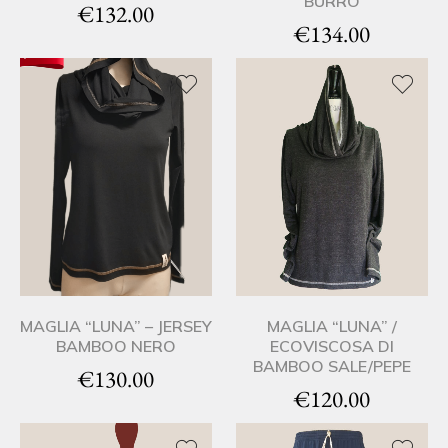
BURRO
€
132.00
€
134.00
MAGLIA “LUNA” – JERSEY
MAGLIA “LUNA” /
BAMBOO NERO
ECOVISCOSA DI
BAMBOO SALE/PEPE
€
130.00
€
120.00