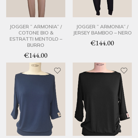
JOGGER ” ARMONIA” /
JOGGER ” ARMONIA” /
COTONE BIO &
JERSEY BAMBOO – NERO
ESTRATTI MENTOLO –
€
144.00
BURRO
€
144.00